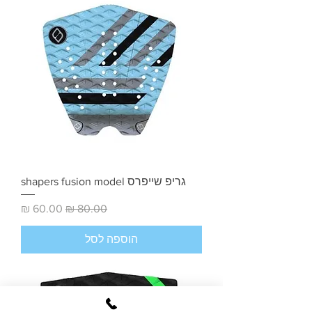
גריפ שייפרס shapers fusion model
מחיר רגיל
מחיר מבצע
הוספה לסל