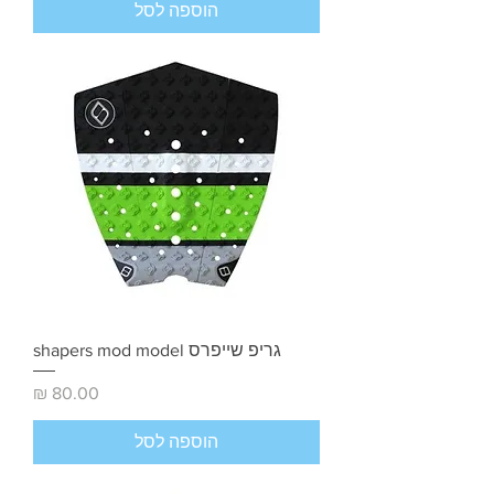
הוספה לסל
גריפ שייפרס shapers mod model
מחיר
הוספה לסל