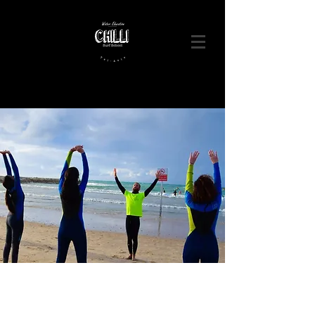
053-
9531805