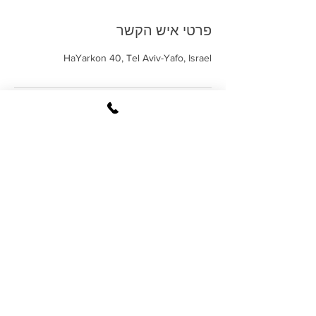
פרטי איש הקשר
HaYarkon 40, Tel Aviv-Yafo, Israel
בואו לבקר
הבלוג שלנו
הירקון 40, תל אביב
chillisurfschool@gmail.com
053-9531805